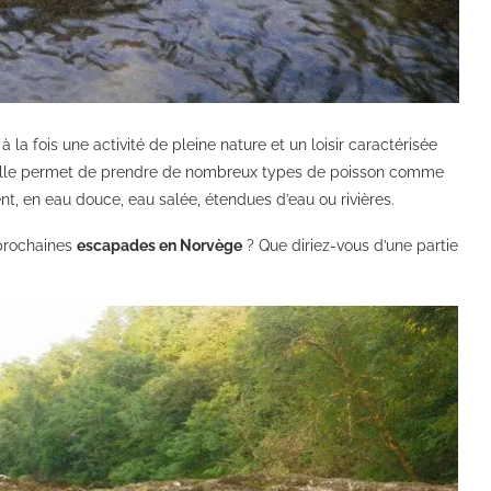
la fois une activité de pleine nature et un loisir caractérisée
gne. Elle permet de prendre de nombreux types de poisson comme
ent, en eau douce, eau salée, étendues d’eau ou rivières.
 prochaines
escapades en Norvège
? Que diriez-vous d’une partie