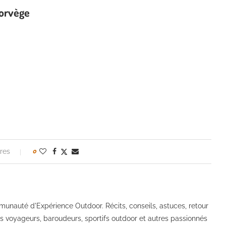
Norvège
n
res
0
mmunauté d'Expérience Outdoor. Récits, conseils, astuces, retour
urs voyageurs, baroudeurs, sportifs outdoor et autres passionnés