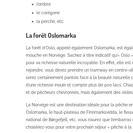
l’ombre
le corégone
la perche, etc.
La forêt Oslomarka
La forêt d’Oslo, appelé également Oslomarka, est égal
mouche en Norvège. Sachez à titre indicatif qu’« Oslo
pour sa richesse naturelle incroyable. En effet, elle es
rejoindre, vous devez prendre un tramway en centre-vill
serez certainement pantois face à la beauté naturelle d
d’une richesse inouïe et compte plus de 500 lacs. Cha
et de pêcheurs chevronnés, mais également des visiteu
La Norvège est une destination idéale pour la pêche e
Oslomarka, le haut-plateau de Finnmarksvidda, le fleu
national de Børgefjell, etc. vous n’aurez que l’embarra
choisiriez-vous pour votre prochain séjour « pêche à l