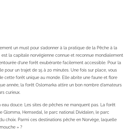
ement un must pour s’adonner à la pratique de la Pêche à la
 » est la capitale norvégienne connue et reconnue mondialement
t entourée d’une forêt exubérante facilement accessible. Pour la
e pour un trajet de 15 à 20 minutes. Une fois sur place, vous
e cette forêt unique au monde. Elle abrite une faune et flore
que année, la forêt Oslomarka attire un bon nombre d’amateurs
rs curieux.
n eau douce. Les sites de pêches ne manquent pas. La forêt
ve Glomma, Hemsedal, le parc national Dividalen, le parc
s du choix. Parmi ces destinations pêche en Norvège, laquelle
a mouche » ?