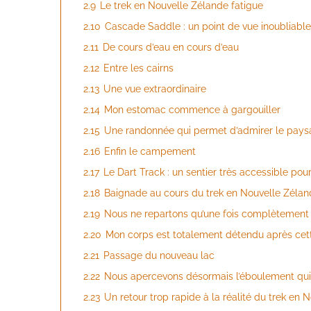
2.9
Le trek en Nouvelle Zélande fatigue
2.10
Cascade Saddle : un point de vue inoubliable
2.11
De cours d’eau en cours d’eau
2.12
Entre les cairns
2.13
Une vue extraordinaire
2.14
Mon estomac commence à gargouiller
2.15
Une randonnée qui permet d’admirer le pay
2.16
Enfin le campement
2.17
Le Dart Track : un sentier très accessible po
2.18
Baignade au cours du trek en Nouvelle Zéla
2.19
Nous ne repartons qu’une fois complètement 
2.20
Mon corps est totalement détendu après cet
2.21
Passage du nouveau lac
2.22
Nous apercevons désormais l’éboulement qui s
2.23
Un retour trop rapide à la réalité du trek en