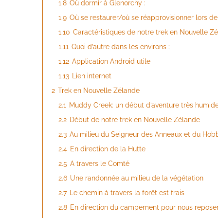
1.8
Où dormir à Glenorchy :
1.9
Où se restaurer/où se réapprovisionner lors d
1.10
Caractéristiques de notre trek en Nouvelle Zé
1.11
Quoi d’autre dans les environs :
1.12
Application Android utile
1.13
Lien internet
2
Trek en Nouvelle Zélande
2.1
Muddy Creek: un début d’aventure très humide
2.2
Début de notre trek en Nouvelle Zélande
2.3
Au milieu du Seigneur des Anneaux et du Hobb
2.4
En direction de la Hutte
2.5
A travers le Comté
2.6
Une randonnée au milieu de la végétation
2.7
Le chemin à travers la forêt est frais
2.8
En direction du campement pour nous reposer