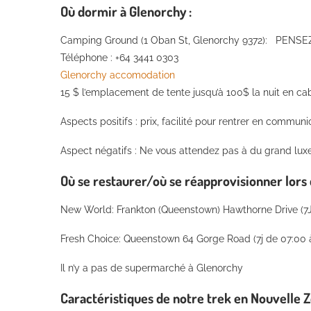
Où dormir à Glenorchy :
Camping Ground (1 Oban St, Glenorchy 9372): PEN
Téléphone : +64 3441 0303
Glenorchy accomodation
15 $ l’emplacement de tente jusqu’à 100$ la nuit en cab
Aspects positifs : prix, facilité pour rentrer en commun
Aspect négatifs : Ne vous attendez pas à du grand lux
Où se restaurer/où se réapprovisionner lors
New World: Frankton (Queenstown) Hawthorne Drive (7J
Fresh Choice: Queenstown 64 Gorge Road (7j de 07:00 
Il n’y a pas de supermarché à Glenorchy
Caractéristiques
de notre trek en Nouvelle Z