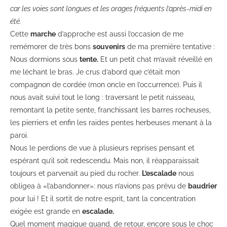
car les voies sont longues et les orages fréquents l’après-midi en
été.
Cette
marche
d’approche est aussi l’occasion de me
remémorer de très bons
souvenirs
de ma première tentative :
Nous dormions sous
tente.
Et un petit chat m’avait réveillé en
me léchant le bras. Je crus d’abord que c’était mon
compagnon de cordée (mon oncle en l’occurrence). Puis il
nous avait suivi tout le long : traversant le petit ruisseau,
remontant la petite sente, franchissant les barres rocheuses,
les pierriers et enfin les raides pentes herbeuses menant à la
paroi.
Nous le perdions de vue à plusieurs reprises pensant et
espérant qu’il soit redescendu. Mais non, il réapparaissait
toujours et parvenait au pied du rocher.
L’escalade
nous
obligea à «l’abandonner»: nous n’avions pas prévu de
baudrier
pour lui ! Et il sortit de notre esprit, tant la concentration
exigée est grande en
escalade.
Quel moment magique quand, de retour, encore sous le choc