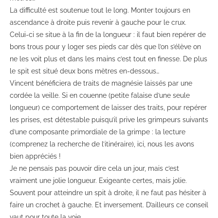
La difficulté est soutenue tout le long. Monter toujours en
ascendance à droite puis revenir à gauche pour le crux.
Celui-ci se situe à la fin de la longueur : il faut bien repérer de
bons trous pour y loger ses pieds car dès que l’on s’élève on
ne les voit plus et dans les mains c’est tout en finesse. De plus
le spit est situé deux bons mètres en-dessous…
Vincent bénéficiera de traits de magnésie laissés par une
cordée la veille. Si en couenne (petite falaise d’une seule
longueur) ce comportement de laisser des traits, pour repérer
les prises, est détestable puisqu’il prive les grimpeurs suivants
d’une composante primordiale de la grimpe : la lecture
(comprenez la recherche de l’itinéraire), ici, nous les avons
bien appréciés !
Je ne pensais pas pouvoir dire cela un jour, mais c’est
vraiment une jolie longueur. Exigeante certes, mais jolie.
Souvent pour atteindre un spit à droite, il ne faut pas hésiter à
faire un crochet à gauche. Et inversement. D’ailleurs ce conseil
vaut pour toute la voie.