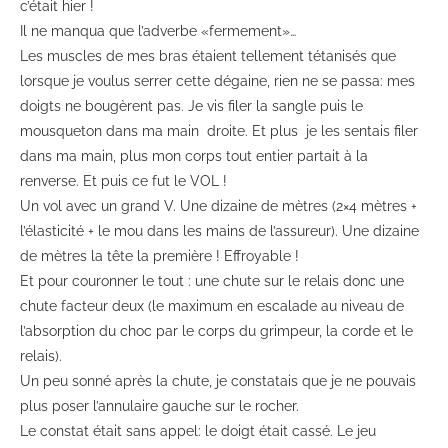
c’était hier !
Il ne manqua que l’adverbe «fermement»…
Les muscles de mes bras étaient tellement tétanisés que
lorsque je voulus serrer cette dégaine, rien ne se passa: mes
doigts ne bougèrent pas. Je vis filer la sangle puis le
mousqueton dans ma main droite. Et plus je les sentais filer
dans ma main, plus mon corps tout entier partait à la
renverse. Et puis ce fut le VOL !
Un vol avec un grand V. Une dizaine de mètres (2×4 mètres +
l’élasticité + le mou dans les mains de l’assureur). Une dizaine
de mètres la tête la première ! Effroyable !
Et pour couronner le tout : une chute sur le relais donc une
chute facteur deux (le maximum en escalade au niveau de
l’absorption du choc par le corps du grimpeur, la corde et le
relais).
Un peu sonné après la chute, je constatais que je ne pouvais
plus poser l’annulaire gauche sur le rocher.
Le constat était sans appel: le doigt était cassé. Le jeu