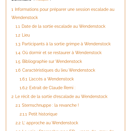
1
Informations pour préparer une session escalade au
Wendenstock
1.1
Date de la sortie escalade au Wendenstock
1.2
Lieu
1.3
Participants à la sortie grimpe à Wendenstock
1.4
Où dormir et se restaurer à Wendenstock
1.5
Bibliographie sur Wendenstock
1.6
Caractéristiques du lieu Wendenstock
1.6.1
L’accès a Wendenstock
1.6.2
Extrait de Claude Remi :
2
Le récit de la sortie d’escalade au Wendenstock
2.1
Sternschnuppe : la revanche !
2.1.1
Petit historique
2.2
L‘ approche au Wendenstock