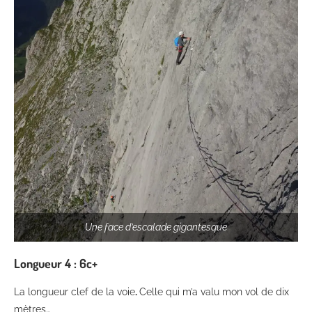
Une face d’escalade gigantesque
Longueur
4 : 6c+
La longueur clef de la voie
.
Celle qui m’a valu mon vol de dix
mètres…