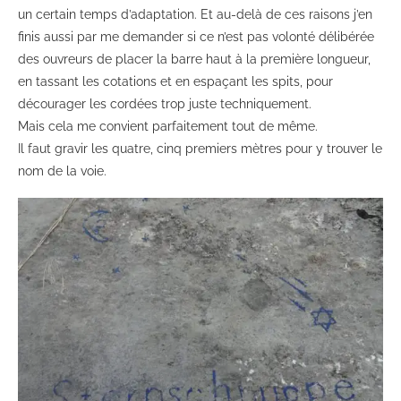
un certain temps d’adaptation. Et au-delà de ces raisons j’en
finis aussi par me demander si ce n’est pas volonté délibérée
des ouvreurs de placer la barre haut à la première longueur,
en tassant les cotations et en espaçant les spits, pour
décourager les cordées trop juste techniquement.
Mais cela me convient parfaitement tout de même.
Il faut gravir les quatre, cinq premiers mètres pour y trouver le
nom de la voie.