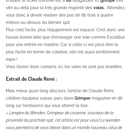
Ensuite, le ticket d’entrée est à
6b
obligatoire. Et
grimpe
très
vite au-delà pour la très grande majorité des
voies.
Attendez-
vous donc à devoir réaliser des pas de 6b trois à quatre
mètres au-dessus du dernier spit.
Plus c’est facile, plus l’équipement est espacé. C’est donc une
fausse bonne idée que d’envisager une voie comme Excalibur
pour une entrée en matière. Car si celle-ci est peut-être la
plus facile en terme de cotation, elle est aussi terriblement
expo !
Vous l’aurez donc compris, ici, les voies ne sont pas bradées.
Extrait de Claude Remi :
Mais mieux qu’un long discours, l’article de Claude Remi,
célèbre équipeur suisse, paru dans
Grimper
magazine en dit
long sur l’ambiance qui vous attend là-bas :
« L’empire du Wenden, Grimpeur de couenne, soucieux de la
proximité du prochain spit, cet article est pour vous! Le wenden
vous permettra de vous élever dans un monde nouveau, celui de