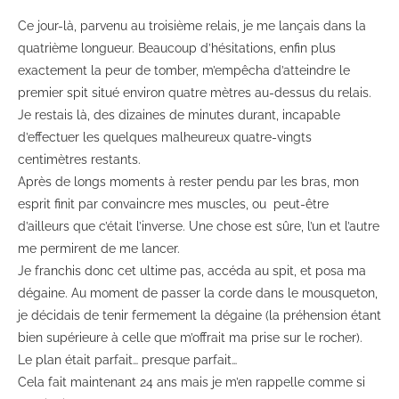
Ce jour-là, parvenu au troisième relais, je me lançais dans la
quatrième longueur. Beaucoup d’hésitations, enfin plus
exactement la peur de tomber, m’empêcha d’atteindre le
premier spit situé environ quatre mètres au-dessus du relais.
Je restais là, des dizaines de minutes durant, incapable
d’effectuer les quelques malheureux quatre-vingts
centimètres restants.
Après de longs moments à rester pendu par les bras, mon
esprit finit par convaincre mes muscles, ou peut-être
d’ailleurs que c’était l’inverse. Une chose est sûre, l’un et l’autre
me permirent de me lancer.
Je franchis donc cet ultime pas, accéda au spit, et posa ma
dégaine. Au moment de passer la corde dans le mousqueton,
je décidais de tenir fermement la dégaine (la préhension étant
bien supérieure à celle que m’offrait ma prise sur le rocher).
Le plan était parfait… presque parfait…
Cela fait maintenant 24 ans mais je m’en rappelle comme si