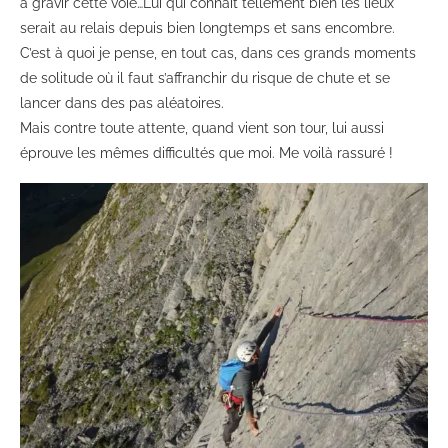
à gravir cette voie…Lui qui connait tellement bien les lieux
serait au relais depuis bien longtemps et sans encombre.
C’est à quoi je pense, en tout cas, dans ces grands moments
de solitude où il faut s’affranchir du risque de chute et se
lancer dans des pas aléatoires.
Mais contre toute attente, quand vient son tour, lui aussi
éprouve les mêmes difficultés que moi. Me voilà rassuré !