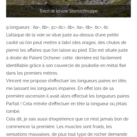
Tracé de la voie Sternschnuppe
9 longueurs : 6a+, 6b+, 5c+,6c+, 6b+, 6a+, 6b+, 6c+, 6c
L’attaque de la voie se situe juste au-dessus d’une petite
cavité où l’on peut mettre à l’abri (des orages, des chutes de
pierre) les affaires que l’on laisse au pied. Elle est située juste
à droite de Patent Ochsner: cette dernière est facilement
identifiable grâce à son couvercle de poubelle en métal fixé
dans les premiers mètres.
Vincent me propose d’effectuer les longueurs paires en tête,
me laissant les longueurs impaires. En effet lors de sa
première ascension il avait alors effectué les longueurs paires.
Parfait ! Cela m’évite d’effectuer en tête la longueur où j’étais
tombé.
Cela dit, je sais aussi d’expérience que ce n’est jamais bon de
commencer la première. Les muscles sont froids, les
sensations mauvaises, de plus tout type de rocher demande