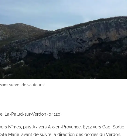
sans survol de vautours !
, La-Palud-sur-Verdon (04120).
vers Nîmes, puis A7 vers Aix-en-Provence, E712 vers Gap. Sortie
te Marie, avant de suivre la direction des gorges du Verdon.