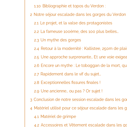
1.10
Bibliographie et topos du Verdon :
2
Notre séjour escalade dans les gorges du Verdon :
2.1
Le projet, et la valse des protagonistes
2.2
La fameuse 100ème, des 100 plus belles…
2.3
Un mythe des gorges
2.4
Retour à la modernité : Kallistee, 250m de plais
2.5
Une approche surprenante… Et une voie exigea
2.6
Encore un mythe : Le toboggan de la mort, qui 
2.7
Rapidement dans le vif du sujet…
2.8
Exceptionnelles fissures finales !
2.9
Une ancienne… ou pas ? Or sujet !
3
Conclusion de notre session escalade dans les g
4
Matériel utilisé pour ce séjour escalade dans les
4.1
Matériel de grimpe
4.2
Accessoires et Vêtement escalade dans les g