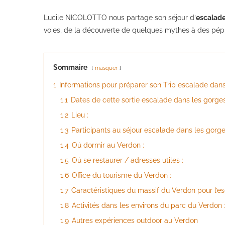
Lucile NICOLOTTO nous partage son séjour d’
escalade
voies, de la découverte de quelques mythes à des pépi
Sommaire
masquer
1
Informations pour préparer son Trip escalade dan
1.1
Dates de cette sortie escalade dans les gorge
1.2
Lieu :
1.3
Participants au séjour escalade dans les gorg
1.4
Où dormir au Verdon :
1.5
Où se restaurer / adresses utiles :
1.6
Office du tourisme du Verdon :
1.7
Caractéristiques du massif du Verdon pour l’es
1.8
Activités dans les environs du parc du Verdon 
1.9
Autres expériences outdoor au Verdon