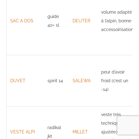
volume adapté
guide
SAC A DOS
DEUTER
à l’alpin, bonne
40+ sl
accessoirisation
peur d’avoir
DUVET
spirit 14
SALEWA
froid (c’est un
-14)
veste très
technique,
radikal
VESTE ALPI
MILLET
ajustée,vert fluo
jkt