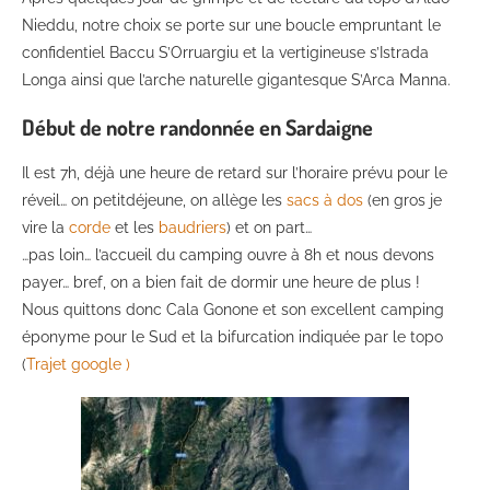
Nieddu, notre choix se porte sur une boucle empruntant le
confidentiel Baccu S’Orruargiu et la vertigineuse s’Istrada
Longa ainsi que l’arche naturelle gigantesque S’Arca Manna.
Début de notre randonnée en Sardaigne
Il est 7h, déjà une heure de retard sur l’horaire prévu pour le
réveil… on petitdéjeune, on allège les
sacs à dos
(en gros je
vire la
corde
et les
baudriers
) et on part…
…pas loin… l’accueil du camping ouvre à 8h et nous devons
payer… bref, on a bien fait de dormir une heure de plus !
Nous quittons donc Cala Gonone et son excellent camping
éponyme pour le Sud et la bifurcation indiquée par le topo
(
Trajet google )