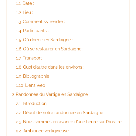
1.1
Date :
1.2
Lieu :
1.3
Comment s’y rendre :
1.4
Participants :
1.5
Où dormir en Sardaigne :
1.6
Où se restaurer en Sardaigne :
1.7
Transport
1.8
Quoi d’autre dans les environs :
1.9
Bibliographie
1.10
Liens web
2
Randonnée du Vertige en Sardaigne
2.1
Introduction
2.2
Début de notre randonnée en Sardaigne
2.3
Nous sommes en avance d’une heure sur l’horaire
2.4
Ambiance vertigineuse