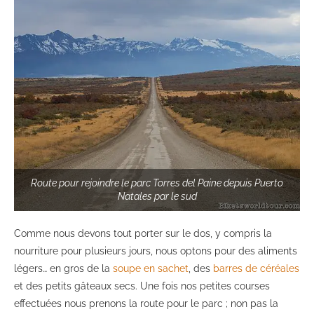
Route pour rejoindre le parc Torres del Paine depuis Puerto
Natales par le sud
Comme nous devons tout porter sur le dos, y compris la
nourriture pour plusieurs jours, nous optons pour des aliments
légers… en gros de la
soupe en sachet
, des
barres de céréales
et des petits gâteaux secs. Une fois nos petites courses
effectuées nous prenons la route pour le parc ; non pas la