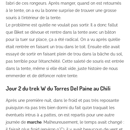
l’abri de ces rongeurs. Après manger, quand on est retournés
à le tente, on a eu la bonne surprise de trouver une grosse
souris à l’intérieur de la tente.
Le problème est qu’elle ne voulait pas sortir. Il a donc fallut
que Biket se dévoue et rentre dans la tente avec un bâton
pour la tuer sur place, ça a été radical. On a vu après qu’elle
était rentrée en faisant un trou dans le toit. Ensuite elle avait
essayé de sortir en faisant plein de trou dans la bâche du sol,
pas terrible pour l’étanchéité. Cette saleté de souris est entrée
dans la tente, même si elle était vide, juste histoire de nous
emmerder et de défoncer notre tente.
Jour 2 du trek W du Torres Del Paine au Chili
Après une première nuit, dans le froid et pas très reposante
puisqu’on n’a pas très bien dormi du fait qu’on traquait les
éventuels intrus à 4 pattes, on est repartis pour une autre
journée de
marche
. Malheureusement, le temps avait changé :
il faisait plus froid (environ 0°C), il y avait beaucoup de vent et