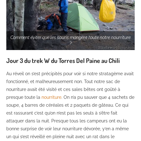
Comment éviter que les souris mangent toute notre nourriture
?
Jour 3 du trek W du Torres Del Paine au Chili
Au réveil on s’est précipités pour voir si notre stratagème avait
fonctionné, et malheureusement non. Tout notre sac de
nourriture avait été visité et ces sales bêtes ont goûté à
presque toute la
nourriture
. On n’a pu sauver que 4 sachets de
soupe, 4 barres de céréales et 2 paquets de gâteau. Ce qui
est rassurant c’est qu’on n’est pas les seuls à s’être fait
attaquer dans la nuit. Presque tous les campeurs ont eu la
bonne surprise de voir leur nourriture dévorée, y’en a même
un qui s’est réveillé en pleine nuit avec un rat dans le