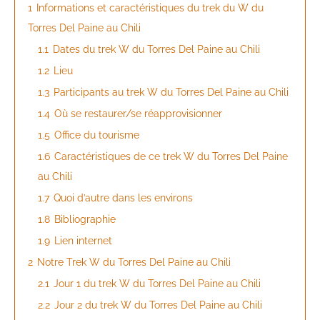
1
Informations et caractéristiques du trek du W du
Torres Del Paine au Chili
1.1
Dates du trek W du Torres Del Paine au Chili
1.2
Lieu
1.3
Participants au trek W du Torres Del Paine au Chili
1.4
Où se restaurer/se réapprovisionner
1.5
Office du tourisme
1.6
Caractéristiques de ce trek W du Torres Del Paine
au Chili
1.7
Quoi d’autre dans les environs
1.8
Bibliographie
1.9
Lien internet
2
Notre Trek W du Torres Del Paine au Chili
2.1
Jour 1 du trek W du Torres Del Paine au Chili
2.2
Jour 2 du trek W du Torres Del Paine au Chili