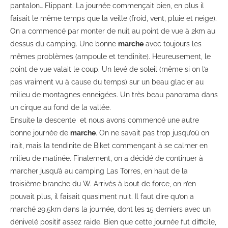
pantalon… Flippant. La journée commençait bien, en plus il
faisait le même temps que la veille (froid, vent, pluie et neige).
On a commencé par monter de nuit au point de vue à 2km au
dessus du camping. Une bonne
marche
avec toujours les
mêmes problèmes (ampoule et tendinite). Heureusement, le
point de vue valait le coup. Un levé de soleil (même si on l’a
pas vraiment vu à cause du temps) sur un beau glacier au
milieu de montagnes enneigées. Un très beau panorama dans
un cirque au fond de la vallée.
Ensuite la descente et nous avons commencé une autre
bonne journée de
marche
. On ne savait pas trop jusqu’où on
irait, mais la tendinite de Biket commençant à se calmer en
milieu de matinée. Finalement, on a décidé de continuer à
marcher jusqu’à au camping Las Torres, en haut de la
troisième branche du W. Arrivés à bout de force, on n’en
pouvait plus, il faisait quasiment nuit. Il faut dire qu’on a
marché 29,5km dans la journée, dont les 15 derniers avec un
dénivelé positif assez raide. Bien que cette journée fut difficile,