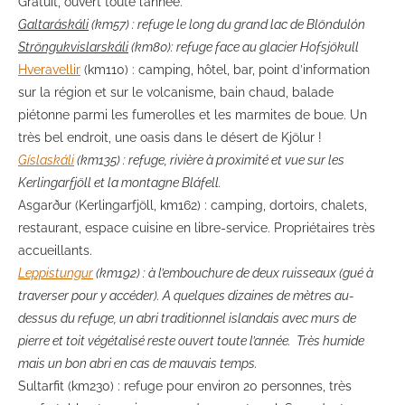
Gratuit, ouvert toute l’année.
Galtaráskáli
(km57) : refuge le long du grand lac de Blöndulón
Ströngukvislarskáli
(km80): refuge face au glacier Hofsjökull
Hveravellir
(km110) : camping, hôtel, bar, point d’information
sur la région et sur le volcanisme, bain chaud, balade
piétonne parmi les fumerolles et les marmites de boue. Un
très bel endroit, une oasis dans le désert de Kjölur !
Gíslaskáli
(km135) : refuge, rivière à proximité et vue sur les
Kerlingarfjöll et la montagne Bláfell.
Asgarður (Kerlingarfjöll, km162) : camping, dortoirs, chalets,
restaurant, espace cuisine en libre-service. Propriétaires très
accueillants.
Leppistungur
(km192) : à l’embouchure de deux ruisseaux (gué à
traverser pour y accéder). A quelques dizaines de mètres au-
dessus du refuge, un abri traditionnel islandais avec murs de
pierre et toit végétalisé reste ouvert toute l’année. Très humide
mais un bon abri en cas de mauvais temps.
Sultarfit (km230) : refuge pour environ 20 personnes, très