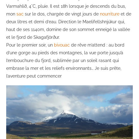
Varmahlíð, 4°C, pluie. Il est 18h lorsque je descends du bus,
mon
sac
sur le dos, chargée de vingt jours de
nourriture
et de
deux litres et demi d’eau. Direction le Maelifellshnjúkur qui,
haut de ses 1140m, domine de son sommet enneigé la vallée
et le fjord de Skagafjörður.
Pour le premier soir, un
bivouac
de rêve m’attend : au bord
d’une gorge au pieds des montagnes, la vue porte jusqu’à
l’embouchure du fjord, sublimée par un soleil rasant qui
embrase la mer et les reliefs environnants… Je suis prête,
l’aventure peut commencer