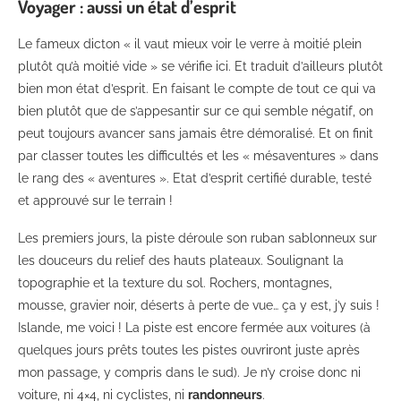
Voyager : aussi un état d’esprit
Le fameux dicton « il vaut mieux voir le verre à moitié plein
plutôt qu’à moitié vide » se vérifie ici. Et traduit d’ailleurs plutôt
bien mon état d’esprit. En faisant le compte de tout ce qui va
bien plutôt que de s’appesantir sur ce qui semble négatif, on
peut toujours avancer sans jamais être démoralisé. Et on finit
par classer toutes les difficultés et les « mésaventures » dans
le rang des « aventures ». Etat d’esprit certifié durable, testé
et approuvé sur le terrain !
Les premiers jours, la piste déroule son ruban sablonneux sur
les douceurs du relief des hauts plateaux. Soulignant la
topographie et la texture du sol. Rochers, montagnes,
mousse, gravier noir, déserts à perte de vue… ça y est, j’y suis !
Islande, me voici ! La piste est encore fermée aux voitures (à
quelques jours prêts toutes les pistes ouvriront juste après
mon passage, y compris dans le sud). Je n’y croise donc ni
voiture, ni 4×4, ni cyclistes, ni
randonneurs
.