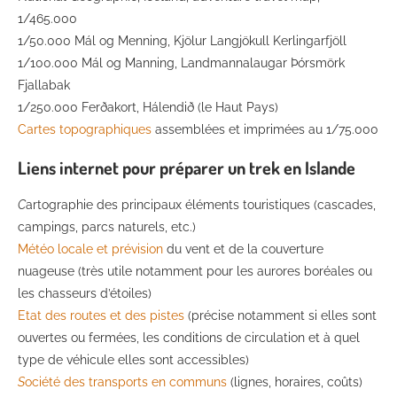
1/465.000
1/50.000 Mál og Menning, Kjölur Langjökull Kerlingarfjöll
1/100.000 Mál og Manning, Landmannalaugar Þórsmörk
Fjallabak
1/250.000 Ferðakort, Hálendið (le Haut Pays)
Cartes topographiques
assemblées et imprimées au 1/75.000
Liens internet pour préparer un trek en Islande
C
artographie des principaux éléments touristiques (cascades,
campings, parcs naturels, etc.)
Météo locale et prévision
du vent et de la couverture
nuageuse (très utile notamment pour les aurores boréales ou
les chasseurs d’étoiles)
Etat des routes et des pistes
(précise notamment si elles sont
ouvertes ou fermées, les conditions de circulation et à quel
type de véhicule elles sont accessibles)
S
ociété des transports en communs
(lignes, horaires, coûts)