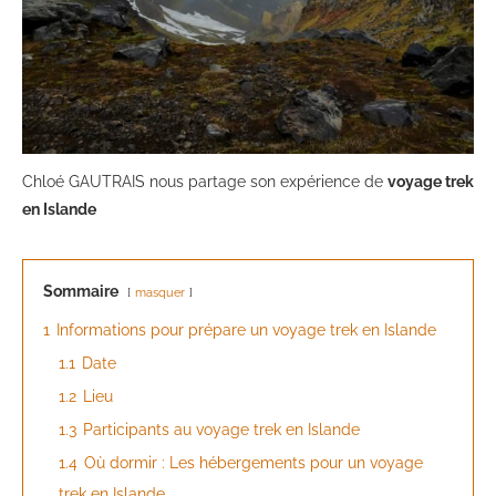
Chloé GAUTRAIS nous partage son expérience de
voyage trek
en Islande
Sommaire
masquer
1
Informations pour prépare un voyage trek en Islande
1.1
Date
1.2
Lieu
1.3
Participants au voyage trek en Islande
1.4
Où dormir : Les hébergements pour un voyage
trek en Islande