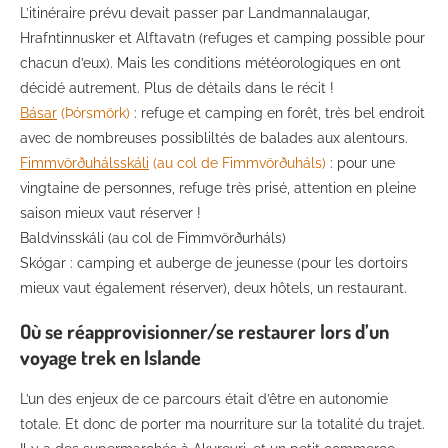
L’itinéraire prévu devait passer par Landmannalaugar,
Hrafntinnusker et Alftavatn (refuges et camping possible pour
chacun d’eux). Mais les conditions météorologiques en ont
décidé autrement. Plus de détails dans le récit !
Básar
(Þórsmörk)
: refuge et camping en forêt, très bel endroit
avec de nombreuses possibliltés de balades aux alentours.
Fimmvörðuhálsskáli
(au col de Fimmvörðuháls)
: pour une
vingtaine de personnes, refuge très prisé, attention en pleine
saison mieux vaut réserver !
Baldvinsskáli (au col de Fimmvörðurháls)
Skógar : camping et auberge de jeunesse (pour les dortoirs
mieux vaut également réserver), deux hôtels, un restaurant.
Où se réapprovisionner/se restaurer lors d’un
voyage trek en Islande
L’un des enjeux de ce parcours était d’être en autonomie
totale. Et donc de porter ma nourriture sur la totalité du trajet.