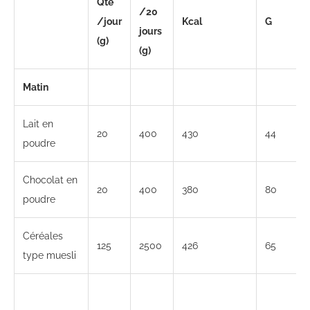
Qté
/20
/jour
Kcal
G
jours
(g)
(g)
Matin
Lait en
20
400
430
44
poudre
Chocolat en
20
400
380
80
poudre
Céréales
125
2500
426
65
type muesli