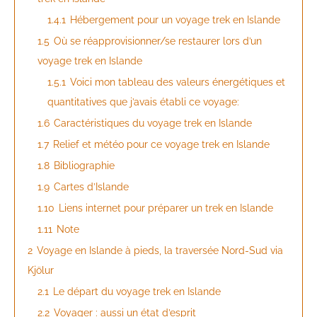
1.4.1
Hébergement pour un voyage trek en Islande
1.5
Où se réapprovisionner/se restaurer lors d’un
voyage trek en Islande
1.5.1
Voici mon tableau des valeurs énergétiques et
quantitatives que j’avais établi ce voyage:
1.6
Caractéristiques du voyage trek en Islande
1.7
Relief et météo pour ce voyage trek en Islande
1.8
Bibliographie
1.9
Cartes d’Islande
1.10
Liens internet pour préparer un trek en Islande
1.11
Note
2
Voyage en Islande à pieds, la traversée Nord-Sud via
Kjölur
2.1
Le départ du voyage trek en Islande
2.2
Voyager : aussi un état d’esprit