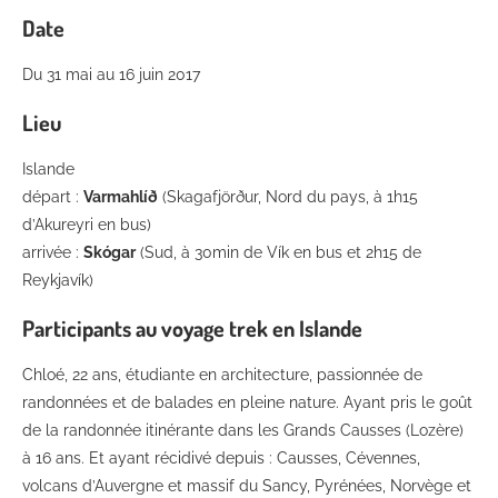
Date
Du 31 mai au 16 juin 2017
Lieu
Islande
départ :
Varmahlíð
(Skagafjörður, Nord du pays, à 1h15
d’Akureyri en bus)
arrivée :
Skógar
(Sud, à 30min de Vík en bus et 2h15 de
Reykjavík)
Participants au voyage trek en Islande
Chloé, 22 ans, étudiante en architecture, passionnée de
randonnées et de balades en pleine nature. Ayant pris le goût
de la randonnée itinérante dans les Grands Causses (Lozère)
à 16 ans. Et ayant récidivé depuis : Causses, Cévennes,
volcans d’Auvergne et massif du Sancy, Pyrénées, Norvège et