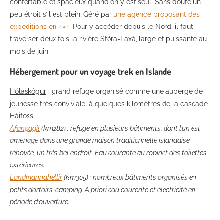
confortable et spacieux quand on y est seul. Sans doute un
peu étroit s’il est plein. Géré par
une agence proposant des
expéditions en 4×4
. Pour y accéder depuis le Nord, il faut
traverser deux fois la rivière Stóra-Laxá, large et puissante au
mois de juin.
Hébergement pour un voyage trek en Islande
Hólaskógur
: grand refuge organisé comme une auberge de
jeunesse très conviviale, à quelques kilomètres de la cascade
Háifoss.
Afangagil
(km282) : refuge en plusieurs bâtiments, dont l’un est
aménagé dans une grande maison traditionnelle islandaise
rénovée, un très bel endroit. Eau courante au robinet des toilettes
extérieures.
Landmannahellir
(km305) : nombreux bâtiments organisés en
petits dortoirs, camping. A priori eau courante et électricité en
période d’ouverture.