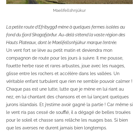
Maelifellshnjúkur
La petite route d’Efribyggð mène à quelques fermes isolées au
fond du fjord Skagafjörður. Au-delà s’étend la vaste région des
Hauts Plateaux, dont le Maelifellsnhjúkur marque l’entrée.
Un vent fort se lève au petit matin et deviendra mon
compagnon de route pour les jours à suivre. Il me pousse,
fouette herbe rase et rares arbustes, joue avec les nuages,
glisse entre les rochers et accélère dans les vallées. Un
véritable enfant turbulent que rien ne semble pouvoir calmer !
Chaque pas est une lutte, lutte que je mène en lui riant au
nez, en lui chantant des chansons et en lui lançant quelques
jurons islandais. Et j’estime avoir gagné la partie ! Car même si
le vent n’a pas cessé de soufflé, il a dégagé de belles trouées
pour le soleil et chasse sans relâche les nuages bas. Si bien
que les averses ne durent jamais bien longtemps.