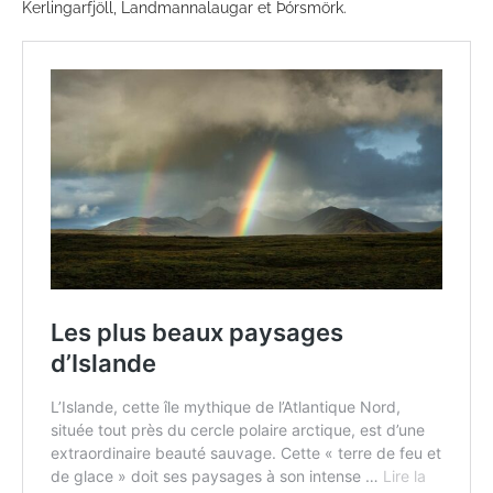
Kerlingarfjöll, Landmannalaugar et Þórsmörk.