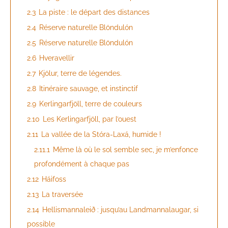
2.3
La piste : le départ des distances
2.4
Réserve naturelle Blöndulón
2.5
Réserve naturelle Blöndulón
2.6
Hveravellir
2.7
Kjölur, terre de légendes.
2.8
Itinéraire sauvage, et instinctif
2.9
Kerlingarfjöll, terre de couleurs
2.10
Les Kerlingarfjöll, par l’ouest
2.11
La vallée de la Stóra-Laxá, humide !
2.11.1
Même là où le sol semble sec, je m’enfonce
profondément à chaque pas
2.12
Háifoss
2.13
La traversée
2.14
Hellismannaleið : jusqu’au Landmannalaugar, si
possible