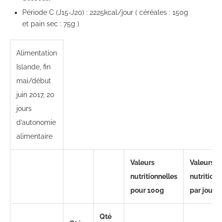
Période C (J15-J20) : 2225kcal/jour ( céréales : 150g
et pain sec : 75g )
Alimentation
Islande, fin
mai/début
juin 2017, 20
jours
d’autonomie
alimentaire
Valeurs
Valeurs
nutritionnelles
nutritionn
pour 100g
par jour
Qté