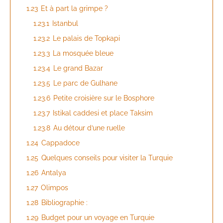
1.23
Et à part la grimpe ?
1.23.1
Istanbul
1.23.2
Le palais de Topkapi
1.23.3
La mosquée bleue
1.23.4
Le grand Bazar
1.23.5
Le parc de Gulhane
1.23.6
Petite croisière sur le Bosphore
1.23.7
Istikal caddesi et place Taksim
1.23.8
Au détour d’une ruelle
1.24
Cappadoce
1.25
Quelques conseils pour visiter la Turquie
1.26
Antalya
1.27
Olimpos
1.28
Bibliographie :
1.29
Budget pour un voyage en Turquie