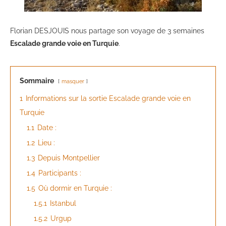
Florian DESJOUIS nous partage son voyage de 3 semaines
Escalade grande voie en Turquie
.
Sommaire
masquer
1
Informations sur la sortie Escalade grande voie en
Turquie
1.1
Date :
1.2
Lieu :
1.3
Depuis Montpellier
1.4
Participants :
1.5
Où dormir en Turquie :
1.5.1
Istanbul
1.5.2
Urgup