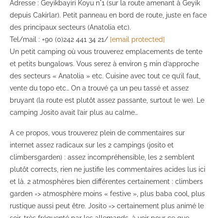
Adresse : Geyikbayiri Koyu n°1 (sur la route amenant à Geyik
depuis Cakirlar). Petit panneau en bord de route, juste en face
des principaux secteurs (Anatolia etc).
Tel/mail : +90 (0)242 441 34 21/
[email protected]
Un petit camping où vous trouverez emplacements de tente
et petits bungalows. Vous serez à environ 5 min d’approche
des secteurs « Anatolia » etc. Cuisine avec tout ce qu’il faut,
vente du topo etc… On a trouvé ça un peu tassé et assez
bruyant (la route est plutôt assez passante, surtout le we). Le
camping Josito avait l’air plus au calme…
A ce propos, vous trouverez plein de commentaires sur
internet assez radicaux sur les 2 campings (josito et
climbersgarden) : assez incompréhensible, les 2 semblent
plutôt corrects, rien ne justifie les commentaires acides lus ici
et là. 2 atmosphères bien différentes certainement : climbers
garden => atmosphère moins « festive », plus baba cool, plus
rustique aussi peut être. Josito => certainement plus animé le