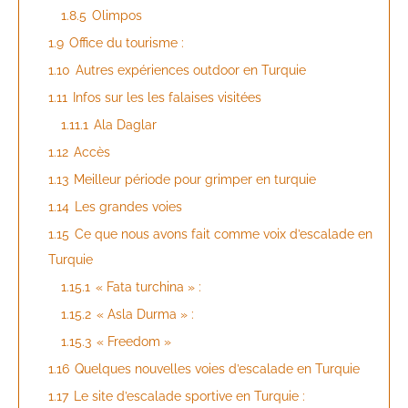
1.8.5
Olimpos
1.9
Office du tourisme :
1.10
Autres expériences outdoor en Turquie
1.11
Infos sur les les falaises visitées
1.11.1
Ala Daglar
1.12
Accès
1.13
Meilleur période pour grimper en turquie
1.14
Les grandes voies
1.15
Ce que nous avons fait comme voix d’escalade en
Turquie
1.15.1
« Fata turchina » :
1.15.2
« Asla Durma » :
1.15.3
« Freedom »
1.16
Quelques nouvelles voies d’escalade en Turquie
1.17
Le site d’escalade sportive en Turquie :