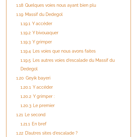
1.18
Quelques voies nous ayant bien plu
1.19
Massif du Dedegol
1.19.1
Y accéder
1.19.2
Y bivouaquer
1.19.3
Y grimper
1.19.4
Les voies que nous avons faites
1.19.5
Les autres voies d’escalade du Massif du
Dedegol
1.20
Geyik bayeri
1.20.1
Y accéder
1.20.2
Y grimper :
1.20.3
Le premier
1.21
Le second
1.21.1
En bref
1.22
D’autres sites d’escalade ?