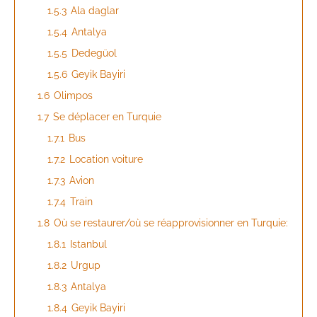
1.5.3
Ala daglar
1.5.4
Antalya
1.5.5
Dedegüol
1.5.6
Geyik Bayiri
1.6
Olimpos
1.7
Se déplacer en Turquie
1.7.1
Bus
1.7.2
Location voiture
1.7.3
Avion
1.7.4
Train
1.8
Où se restaurer/où se réapprovisionner en Turquie:
1.8.1
Istanbul
1.8.2
Urgup
1.8.3
Antalya
1.8.4
Geyik Bayiri