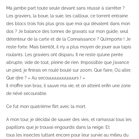
Ma jambe part toute seule devant sans réussir à s’arrêter ?
Les graviers, la boue, la suie, les cailloux, ce torrent entraine
des blocs trois fois plus gros que moi qui dévalent dans mon
dos ? Je balance des tonnes de gravats sur mon guide, seul
détenteur de la carte et de la Connaissance ? Qu’importe ! Je
reste forte. Mais bientôt, il n’y a plus moyen de jouer aux tapis
roulants. Les graviers ont disparu. Il ne reste qu’une pente
abrupte, vide de tout, pleine de rien. Impossible que j’avance
un pied, je finirais en roulé boulé sur 200m. Que faire, Où aller,
Que dire ? « Au secouuuuuuuuuuurs ! »
Il m’offre son bras, il sauve ma vie, et on atteint enfin une zone
de névé secourable.
Ce fut mon quatrième flirt avec la mort.
A mon tour, je décidai de sauver des vies, et ramassai tous les
papillons que je trouvai engourdis dans la neige. Et
tous les insectes luttant encore pour leur survie au milieu du