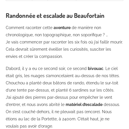
Randonnée et escalade au Beaufortain
Comment raconter cette
aventure
de manière non
chronologique, non topographique, non soporifique ? …
Je vais commencer par raconter les six fois où j’ai faillir mourir.
Cela devrait sûrement éveiller les curiosités, susciter les
envies et créer la compassion.
D’abord, il y a eu ce second soir, ce second
bivouac
. Le ciel
était gris, les nuages s’amoncelaient au-dessus de nos têtes.
Chouchou a planté deux bâtons de rando, étendu le sur-toit
d’une tente par-dessus, et planté 6 sardines sur les côtés.
J’ai ajouté des pierres par-dessus pour empêcher le vent
d’entrer, et nous avons abrité le
matériel d’escalade
dessous.
On s’est couché dehors, il ne pleuvait pas (encore). Nous
étions au lac de la Portette, à 2400m. C’était haut, je ne
voulais pas avoir d’orage.