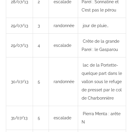
28/07/13
2
escalade
Pareï : Sonnatine et
C’est pas le pérou
29/07/13
3
randonnée
jour de pluie…
Crête de la grande
29/07/13
4
escalade
Pareï : le Gasparou
lac de la Portette-
quelque part dans le
30/07/13
5
randonnée
vallon sous le refuge
de presset par le col
de Charbonnière
Pierra Menta : arête
31/07/13
5
escalade
N