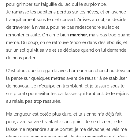
pour grimper sur l’aiguille du lac qui le surplombe.
Je ramasse les papillons perdus sur les névés, et on avance
tranquillement sous le ciel couvert. Arrivés au col, on décide
de traverser à niveau, pour ne pas redescendre au lac et
remonter ensuite. On aime bien
marcher
, mais pas trop quand
même. Du coup, on se retrouve (encore) dans des éboulis, et
sur un sol qui vit sa vie et se déplace quand on lui demande
de nous porter.
C’est alors que je regarde avec horreur mon chouchou dévaler
la pente sur quelques mètres avant de réussir à se stabiliser
de nouveau. Je m’équipe en tremblant, et je l’assure sous le
sur-plomb pour éviter les caillasses qui tombent. Je le rejoins
au relais, pas trop rassurée.
Ma longueur est cotée plus dure, et la sienne m’a déjà fait
peur, avec sa vire branlante sans point. Je ne dis rien, je le
laisse me reprendre sur le pontet, je me dévache, et vais me
placer sous mon premier point. Je dois reconnaître qu’il n’est