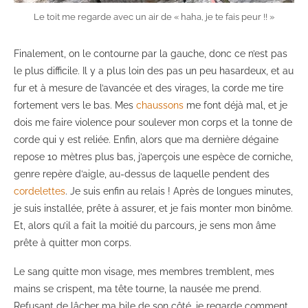
Le toit me regarde avec un air de « haha, je te fais peur !! »
Finalement, on le contourne par la gauche, donc ce n’est pas
le plus difficile. Il y a plus loin des pas un peu hasardeux, et au
fur et à mesure de l’avancée et des virages, la corde me tire
fortement vers le bas. Mes
chaussons
me font déjà mal, et je
dois me faire violence pour soulever mon corps et la tonne de
corde qui y est reliée. Enfin, alors que ma dernière dégaine
repose 10 mètres plus bas, j’aperçois une espèce de corniche,
genre repère d’aigle, au-dessus de laquelle pendent des
cordelettes
. Je suis enfin au relais ! Après de longues minutes,
je suis installée, prête à assurer, et je fais monter mon binôme.
Et, alors qu’il a fait la moitié du parcours, je sens mon âme
prête à quitter mon corps.
Le sang quitte mon visage, mes membres tremblent, mes
mains se crispent, ma tête tourne, la nausée me prend.
Refusant de lâcher ma bile de son côté, je regarde comment