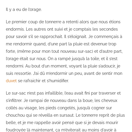
Il y a eu de l’orage.
Le premier coup de tonnerre a retenti alors que nous étions
endormis. Les autres ont suivi et je comptais les secondes
pour savoir s’il se rapprochait. Il s’éloignait. Je commençais à
me rendormir quand, d’une part la pluie est devenue trop
forte, (même pour mon tout nouveau sur-sac) et d’autre part,
l’orage était sur nous. On a rampé jusqu’à la toile, et il s’est
rendormi. Au bout d’un moment, voyant la pluie s’adoucir, je
suis ressortie. J’ai dû m’endormir un peu, avant de sentir mon
duvet
se rafraichir et s’humidifier.
Le sur-sac n’est pas infaillible, l’eau avait fini par traverser et
s’infiltrer. Je rampai de nouveau dans la boue, les cheveux
collés au visage, les pieds congelés, jusqu’à cogner sur
chouchou qui se réveilla en sursaut. Le tonnerre reprit de plus
belle, et je me rappelle avoir pensé que si je devais mourir
foudroyée là maintenant, ça m’éviterait au moins d’avoir à