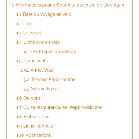
1
Informations pour préparer la traversée de L’Arc Alpin
1.1
Date du voyage en vélo
1.2
Lieu
1.3
Le projet
1.4
L’itinéraire en vélo
1.4.1
Les Étapes du voyage
1.5
Participants
1.5.1
Armel Vrac
1.5.2
Thomas Prud’Homme
1.5.3
Sylvain Bazin
1.6
Où dormir
1.7
Où se restaurer/où se réapprovisionner
1.8
Bibliographie
1.9
Liens Internets
1.10
Applications