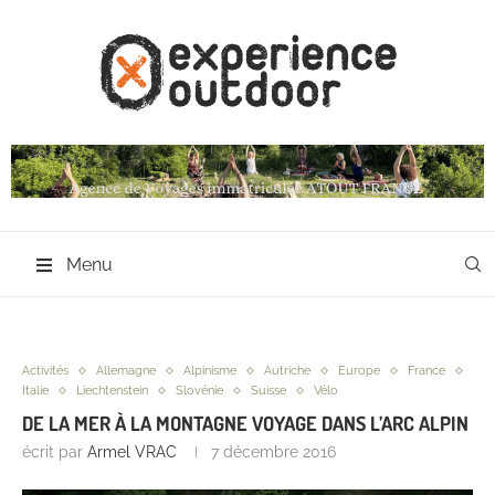
Menu
Activités
Allemagne
Alpinisme
Autriche
Europe
France
Italie
Liechtenstein
Slovénie
Suisse
Vélo
DE LA MER À LA MONTAGNE VOYAGE DANS L’ARC ALPIN
écrit par
Armel VRAC
7 décembre 2016