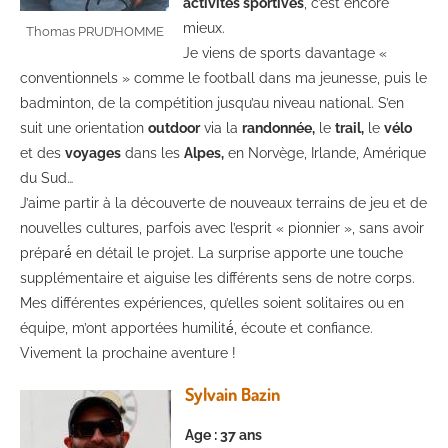
activités sportives
, c’est encore
mieux.
Thomas PRUD’HOMME
Je viens de sports davantage «
conventionnels » comme le football dans ma jeunesse, puis le
badminton, de la compétition jusqu’au niveau national. S’en
suit une orientation
outdoor
via la
randonnée,
le
trail,
le
vélo
et des
voyages
dans les
Alpes,
en Norvège, Irlande, Amérique
du Sud…
J’aime partir à la découverte de nouveaux terrains de jeu et de
nouvelles cultures, parfois avec l’esprit « pionnier », sans avoir
préparé́ en détail le projet. La surprise apporte une touche
supplémentaire et aiguise les différents sens de notre corps.
Mes différentes expériences, qu’elles soient solitaires ou en
équipe, m’ont apportées humilité́, écoute et confiance.
Vivement la prochaine aventure !
Sylvain Bazin
Age : 37 ans