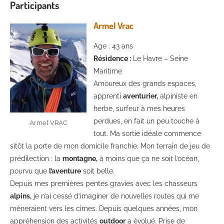
Participants
Armel Vrac
Age : 43 ans
Résidence :
Le Havre – Seine
Maritime
Amoureux des grands espaces,
apprenti
aventurier,
alpiniste en
herbe, surfeur à mes heures
perdues, en fait un peu touche à
Armel VRAC
tout. Ma sortie idéale commence
sitôt la porte de mon domicile franchie. Mon terrain de jeu de
prédilection : la
montagne,
à moins que ça ne soit l’océan,
pourvu que
l’aventure
soit belle.
Depuis mes premières pentes gravies avec les chasseurs
alpins,
je n’ai cessé d’imaginer de nouvelles routes qui me
mèneraient vers les cimes. Depuis quelques années, mon
appréhension des activités
outdoor
a évolué. Prise de