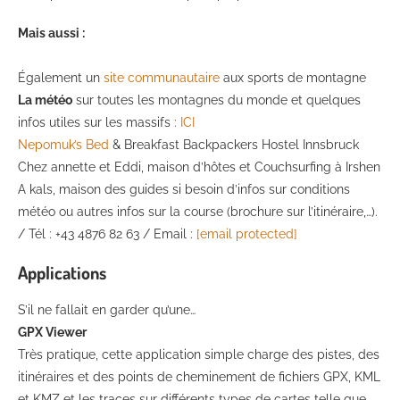
Mais aussi :
Également un
site communautaire
aux sports de montagne
La météo
sur toutes les montagnes du monde et quelques
infos utiles sur les massifs :
ICI
Nepomuk’s Bed
& Breakfast Backpackers Hostel Innsbruck
Chez annette et Eddi, maison d’hôtes et Couchsurfing à Irshen
A kals, maison des guides si besoin d’infos sur conditions
météo ou autres infos sur la course (brochure sur l’itinéraire,…).
/ Tél : +43 4876 82 63 / Email :
[email protected]
Applications
S’il ne fallait en garder qu’une…
GPX Viewer
Très pratique, cette application simple charge des pistes, des
itinéraires et des points de cheminement de fichiers GPX, KML
et KMZ et les traces sur différents types de cartes telle que