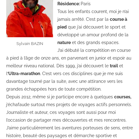
Résidence:
Paris
Tous les enfants courent, moi je n’ai
jamais arrêté. C’est par la
course à
pied
que j’ai découvert le sport et
développé un amour profond de la
nature
et des grands espaces.
Sylvain BAZIN
J’ai débuté la compétition en course
à pied à l’âge de onze ans, en parvenant en junior et espoir au
meilleur niveau national. Dès 1999, j’ai découvert le
trail
et
l
’Ultra-marathon
. C’est vers ces disciplines que je me suis
davantage tourné par la suite, avec une attirance vers les
grandes échappées hors de toute compétition.
Depuis 2012, même si je participe encore à quelques
courses,
j’échafaude surtout mes projets de voyages actifs personnels.
Journaliste et auteur, ces voyages sont aussi pour moi
l’occasion de partager mes découvertes et mes rencontres.
J’aime particulièrement les aventures porteuses de sens, entre
histoire, beauté des paysages et démarche sportive et