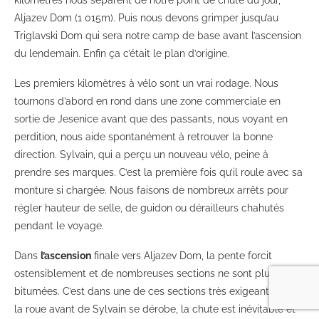
kilomètres nous séparent de notre point de chute du jour,
Aljazev Dom (1 015m). Puis nous devons grimper jusqu’au
Triglavski Dom qui sera notre camp de base avant l’ascension
du lendemain. Enfin ça c’était le plan d’origine.
Les premiers kilomètres à vélo sont un vrai rodage. Nous
tournons d’abord en rond dans une zone commerciale en
sortie de Jesenice avant que des passants, nous voyant en
perdition, nous aide spontanément à retrouver la bonne
direction. Sylvain, qui a perçu un nouveau vélo, peine à
prendre ses marques. C’est la première fois qu’il roule avec sa
monture si chargée. Nous faisons de nombreux arrêts pour
régler hauteur de selle, de guidon ou dérailleurs chahutés
pendant le voyage.
Dans
l’ascension
finale vers Aljazev Dom, la pente forcit
ostensiblement et de nombreuses sections ne sont plus
bitumées. C’est dans une de ces sections très exigeantes que
la roue avant de Sylvain se dérobe, la chute est inévitable et