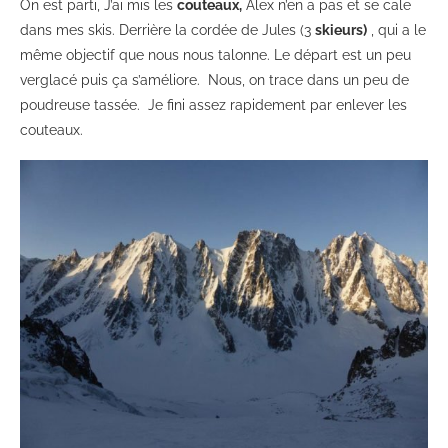
On est parti, J’ai mis les
couteaux,
Alex n’en a pas et se cale
dans mes skis. Derrière la cordée de Jules (3
skieurs)
, qui a le
même objectif que nous nous talonne. Le départ est un peu
verglacé puis ça s’améliore. Nous, on trace dans un peu de
poudreuse tassée. Je fini assez rapidement par enlever les
couteaux.