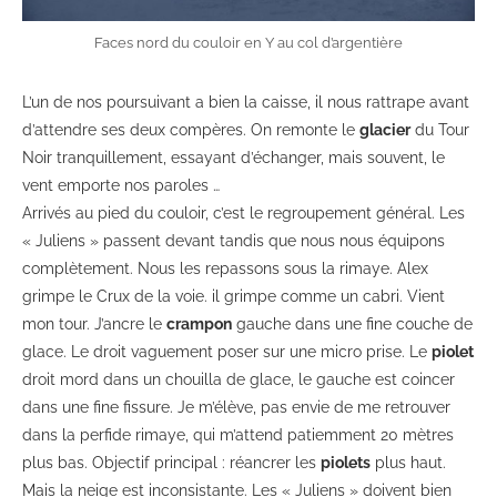
Faces nord du couloir en Y au col d’argentière
L’un de nos poursuivant a bien la caisse, il nous rattrape avant
d’attendre ses deux compères. On remonte le
glacier
du Tour
Noir tranquillement, essayant d’échanger, mais souvent, le
vent emporte nos paroles …
Arrivés au pied du couloir, c’est le regroupement général. Les
« Juliens » passent devant tandis que nous nous équipons
complètement. Nous les repassons sous la rimaye. Alex
grimpe le Crux de la voie. il grimpe comme un cabri. Vient
mon tour. J’ancre le
crampon
gauche dans une fine couche de
glace. Le droit vaguement poser sur une micro prise. Le
piolet
droit mord dans un chouilla de glace, le gauche est coincer
dans une fine fissure. Je m’élève, pas envie de me retrouver
dans la perfide rimaye, qui m’attend patiemment 20 mètres
plus bas. Objectif principal : réancrer les
piolets
plus haut.
Mais la neige est inconsistante. Les « Juliens » doivent bien