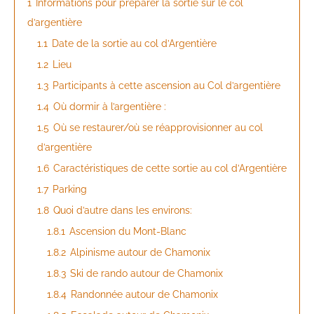
1
Informations pour préparer la sortie sur le col
d’argentière
1.1
Date de la sortie au col d’Argentière
1.2
Lieu
1.3
Participants à cette ascension au Col d’argentière
1.4
Où dormir à l’argentière :
1.5
Où se restaurer/où se réapprovisionner au col
d’argentière
1.6
Caractéristiques de cette sortie au col d’Argentière
1.7
Parking
1.8
Quoi d’autre dans les environs:
1.8.1
Ascension du Mont-Blanc
1.8.2
Alpinisme autour de Chamonix
1.8.3
Ski de rando autour de Chamonix
1.8.4
Randonnée autour de Chamonix