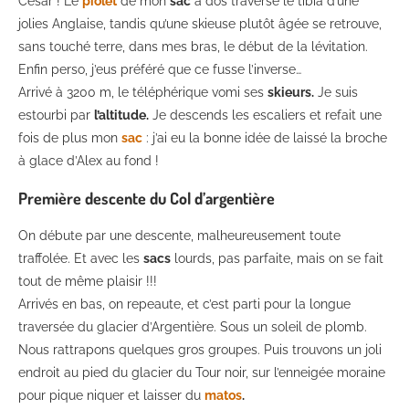
César ! Le
piolet
de mon
sac
à dos traverse le tibia d’une
jolies Anglaise, tandis qu’une skieuse plutôt âgée se retrouve,
sans touché terre, dans mes bras, le début de la lévitation.
Enfin perso, j’eus préféré que ce fusse l’inverse…
Arrivé à 3200 m, le téléphérique vomi ses
skieurs.
Je suis
estourbi par
l’altitude.
Je descends les escaliers et refait une
fois de plus mon
sac
: j’ai eu la bonne idée de laissé la broche
à glace d’Alex au fond !
Première descente du Col d’argentière
On débute par une descente, malheureusement toute
traffolée. Et avec les
sacs
lourds, pas parfaite, mais on se fait
tout de même plaisir !!!
Arrivés en bas, on repeaute, et c’est parti pour la longue
traversée du glacier d’Argentière. Sous un soleil de plomb.
Nous rattrapons quelques gros groupes. Puis trouvons un joli
endroit au pied du glacier du Tour noir, sur l’enneigée moraine
pour pique niquer et laisser du
matos
.