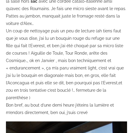
la salle hors
sac
avec une cordée catalo-italienne ainsi
qu’avec des Roumains. Je fais une micro sieste avant le repas.
Pattes au jambon, manquait juste le fromage resté dans la
voiture d’Alex…
Un coup de nettoyage puis un peu de lecture (ah tiens faut
que je vous dise, j’ai lu un bouquin rouge du refuge sur une
fille qui fait l’Everest, et ben j’ai été choqué par sa micro liste
de courses ! Aiguille de Toule, Tour Ronde, arête des
Cosmique…, ok en Janvier , mais bon techniquement et
« endurancement », ça m’a paru vraiment light, c’est vrai que
j’ai lu le bouquin en diagonale mais bon, en gros, elle fait
l’Aconcagua et puis elle se dit, ben pourquoi pas l’Everest,et
zou en trois tentative c’est bouclé !… fermeture de la
parenthèse )
Bon bref, au bout d’une demi heure j’éteins la lumière et
m’endors directement, ben oui, j’suis crevé