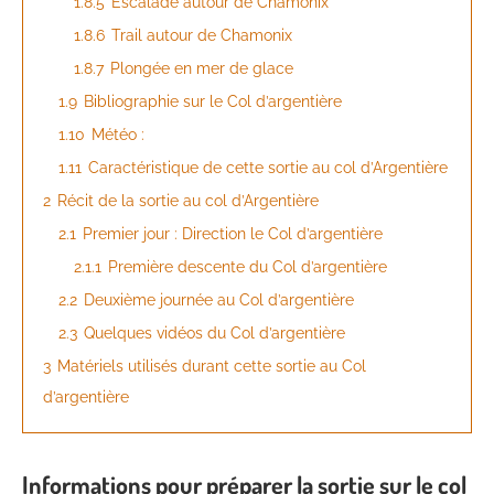
1.8.5
Escalade autour de Chamonix
1.8.6
Trail autour de Chamonix
1.8.7
Plongée en mer de glace
1.9
Bibliographie sur le Col d’argentière
1.10
Météo :
1.11
Caractéristique de cette sortie au col d’Argentière
2
Récit de la sortie au col d’Argentière
2.1
Premier jour : Direction le Col d’argentière
2.1.1
Première descente du Col d’argentière
2.2
Deuxième journée au Col d’argentière
2.3
Quelques vidéos du Col d’argentière
3
Matériels utilisés durant cette sortie au Col
d’argentière
Informations pour préparer la sortie sur le col